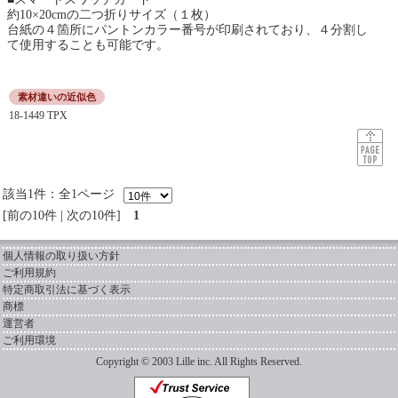
約10×20cmの二つ折りサイズ（１枚）
台紙の４箇所にパントンカラー番号が印刷されており、４分割し
て使用することも可能です。
素材違いの近似色
18-1449 TPX
該当1件：全1ページ
前の10件
|
次の10件
1
個人情報の取り扱い方針
ご利用規約
特定商取引法に基づく表示
商標
運営者
ご利用環境
Copyright © 2003 Lille inc. All Rights Reserved.