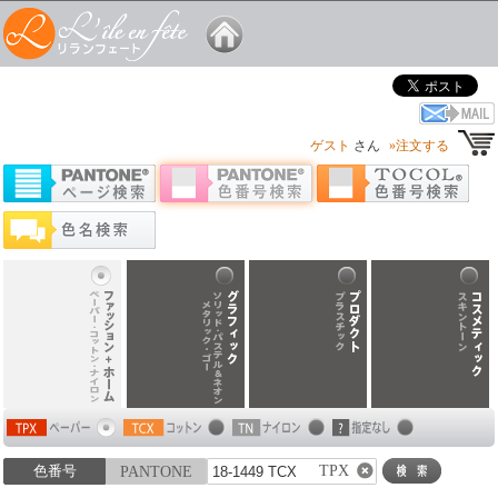
ゲスト
さん
»注文する
TPX
色番号
PANTONE