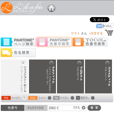
ゲスト
さん
»注文する
TPX
色番号
PANTONE