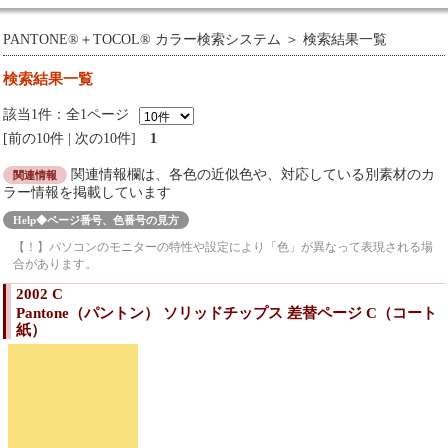
PANTONE®＋TOCOL® カラー検索システム
＞ 検索結果一覧
検索結果一覧
該当1件：全1ページ
前の10件
|
次の10件
1
関連情報欄は、各色の近似色や、対応している別素材のカ
関連情報
ラー情報を掲載しています
Help◆ページ番号、色番号の見方
【！】パソコンのモニターの特性や設定により「色」が異なって表現される場
合があります。
2002 C
Pantone（パントン） ソリッドチップス 差替ページ C（コート
紙）