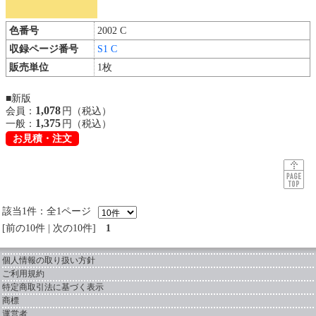
色番号
2002 C
収録ページ番号
S1 C
販売単位
1枚
■新版
1,078
会員：
円（税込）
1,375
一般：
円（税込）
お見積・注文
該当1件：全1ページ
前の10件
|
次の10件
1
個人情報の取り扱い方針
ご利用規約
特定商取引法に基づく表示
商標
運営者