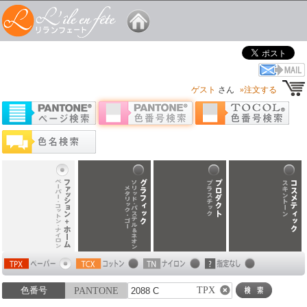
ゲスト
さん
»注文する
TPX
色番号
PANTONE