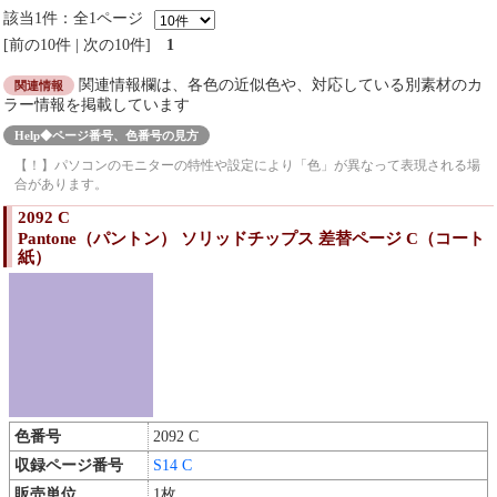
該当1件：全1ページ
前の10件
|
次の10件
1
関連情報欄は、各色の近似色や、対応している別素材のカ
関連情報
ラー情報を掲載しています
Help◆ページ番号、色番号の見方
【！】パソコンのモニターの特性や設定により「色」が異なって表現される場
合があります。
2092 C
Pantone（パントン） ソリッドチップス 差替ページ C（コート
紙）
色番号
2092 C
収録ページ番号
S14 C
販売単位
1枚