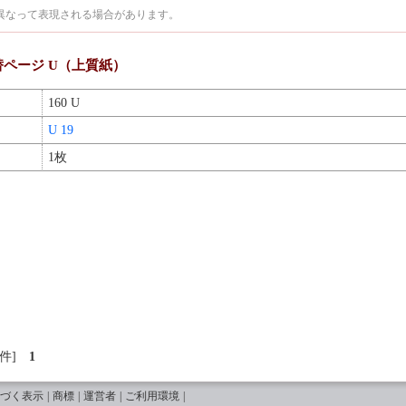
異なって表現される場合があります。
差替ページ U（上質紙）
160 U
U 19
1枚
0件
1
づく表示
|
商標
|
運営者
|
ご利用環境
|