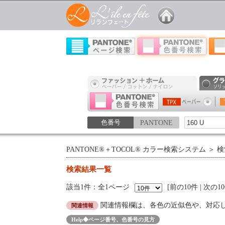
色番号
PANTONE
PANTONE®＋TOCOL® カラー検索システム
＞ 
検索結果一覧
該当1件：全1ページ
前の10件
|
次の1
関連情報欄は、各色の近似色や、対応
関連情報
Help◆ページ番号、色番号の見方