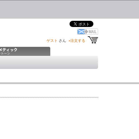
ゲスト
さん
»注文する