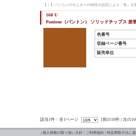
【！】パソコンのモニターの特性や設定により「色」が
160 U
Pantone（パントン） ソリッドチップス 
色番号
収録ページ番号
販売単位
該当1件：全1ページ
前の10件
|
次の1
|
個人情報の取り扱い方針
|
ご利用規約
|
特定商取引法に基