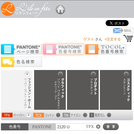
ゲスト
さん
»注文する
TPX
色番号
PANTONE