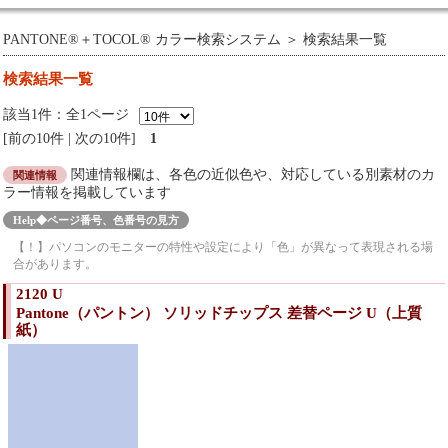
PANTONE®＋TOCOL® カラー検索システム
＞ 検索結果一覧
検索結果一覧
該当1件：全1ページ
前の10件
|
次の10件
1
関連情報欄は、各色の近似色や、対応している別素材のカ
関連情報
ラー情報を掲載しています
Help◆ページ番号、色番号の見方
【！】パソコンのモニターの特性や設定により「色」が異なって表現される場
合があります。
2120 U
Pantone（パントン） ソリッドチップス 差替ページ U（上質
紙）